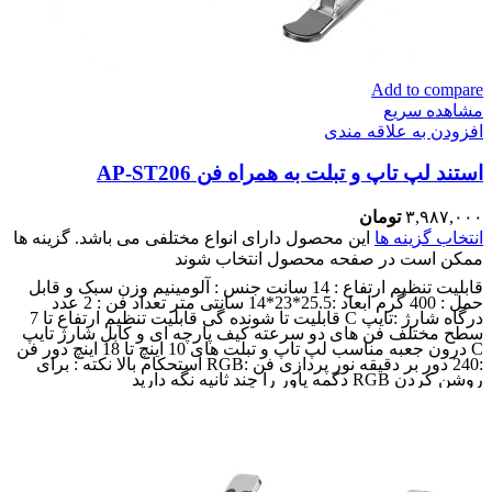
Add to compare
مشاهده سریع
افزودن به علاقه مندی
استند لپ تاپ و تبلت به همراه فن AP-ST206
۳,۹۸۷,۰۰۰
تومان
انتخاب گزینه ها
این محصول دارای انواع مختلفی می باشد. گزینه ها
ممکن است در صفحه محصول انتخاب شوند
قابلیت تنظیم ارتفاع : 14 سانت جنس : آلومینیم وزن سبک و قابل
حمل : 400 گرم ابعاد :25.5*23*14 سانتی متر تعداد فن : 2 عدد
درگاه شارژ :تایپ C قابلیت تا شونده گی قابلیت تنظیم ارتفاع تا 7
سطح مختلف فن های دو سرعته کیف پارچه ای و کابل شارژ تایپ
C درون جعبه مناسب لپ تاپ و تبلت های 10 اینچ تا 18 اینچ دور فن
:240 دور بر دقیقه نور پردازی فن :RGB استحکام بالا نکته : برای
روشن کردن RGB دکمه پاور را چند ثانیه نگه دارید