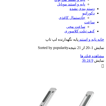
پایه و استند موبایل
دسته بندی نشده
دکوراتیو
جادستمال کاغذی
ساعت
ساعت مچی
کیف تبلت کلاسوری
خانه
پایه و استند
پایه نگهدارنده لپ تاپ
نمایش 1–20 از 21 نتیجه
Sorted by popularity
مشاهده فیلترها
نمایش
9
24
36