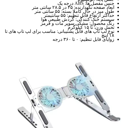
جنس مفصل ها: ABS درجه یک
ابعاد صفحه نگهدارنده: ۴۵ در ۲۸.۵ سانتی متر
طول میز در حال کاملا بسته: ۵۵ سانتی متر
حداکثر ارتفاع قابل تنظیم: ۵۵ سانتیمتر
سیستم خنک کنندگی: گردش طبیعی هوا
رنگ محصول: مشکی سوپر مات و قرمز
تحمل وزن: تا ۱۵ کیلوگرم
نوع لپ تاپ های قابل پشتیبانی: مناسب برای لپ تاپ های تا
۱۸ اینچ
زوایای قابل تنظیم: ۰ تا ۳۶۰ درجه