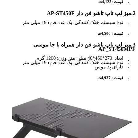
قیمت :4,125ت
2.میز لپ تاپ تاشو فن دار AP-ST450F
نوع سیستم خنک کنندگی: یک عدد فن 195 میلی متر
قیمت : 4,500ت
3.میز لپ تاپ تاشو فن دار همراه با جا موسی
AP_ST450MPF
ابعاد: 270*460*40 میلی متر وزن: 1200 گرم
نوع سیستم خنک کنندگی: یک عدد فن 195 میلی متر
دارای پد موس
قیمت : 4,937ت