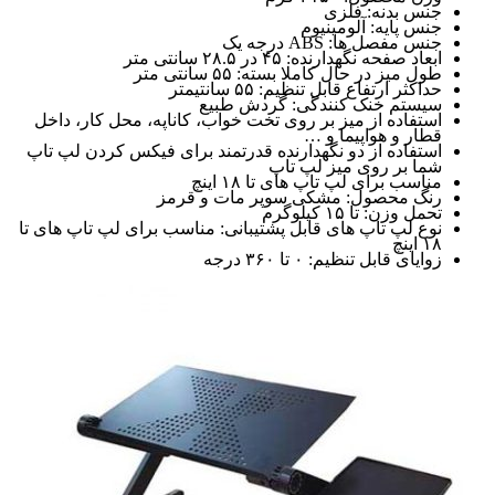
جنس بدنه: فلزی
جنس پایه: آلومینیوم
جنس مفصل ها: ABS درجه یک
ابعاد صفحه نگهدارنده: ۴۵ در ۲۸.۵ سانتی متر
طول میز در حال کاملا بسته: ۵۵ سانتی متر
حداکثر ارتفاع قابل تنظیم: ۵۵ سانتیمتر
سیستم خنک کنندگی: گردش طبیع
استفاده از میز بر روی تخت خواب، کاناپه، محل کار، داخل
قطار و هواپیما و …
استفاده از دو نگهدارنده قدرتمند برای فیکس کردن لپ تاپ
شما بر روی میز لپ تاپ
مناسب برای لپ تاپ های تا ۱۸ اینچ
رنگ محصول: مشکی سوپر مات و قرمز
تحمل وزن: تا ۱۵ کیلوگرم
نوع لپ تاپ های قابل پشتیبانی: مناسب برای لپ تاپ های تا
۱۸ اینچ
زوایای قابل تنظیم: ۰ تا ۳۶۰ درجه