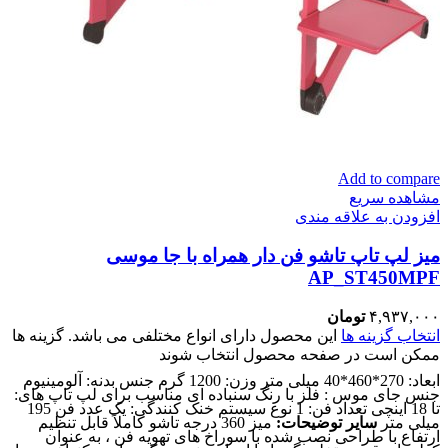
Add to compare
مشاهده سریع
افزودن به علاقه مندی
میز لپ تاپ تاشو فن دار همراه با جا موسی
AP_ST450MPF
۴,۹۳۷,۰۰۰
تومان
انتخاب گزینه ها
این محصول دارای انواع مختلفی می باشد. گزینه ها
ممکن است در صفحه محصول انتخاب شوند
ابعاد: 270*460*40 میلی متر وزن: 1200 گرم جنس بدنه: آلومینیوم
جنس جای موس : فلز با رنگ سنباده ای مناسب برای لپ تاپ های:
تا 18 اینچی تعداد فن: 1 نوع سیستم خنک کنندگی: یک عدد فن 195
میلی متر
سایر توضیحات:
میز 360 درجه تاشو کاملاً قابل تنظیم
ارتفاع با طراحی نصب شده با سوراخ های تهویه فن ، به عنوان