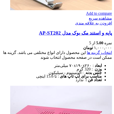
Add to compare
مشاهده سریع
افزودن به علاقه مندی
پایه و استند مک بوک مدل AP-ST202
نمره
5.00
از 5
۱,۰۰۰,۰۰۰
تومان
انتخاب گزینه ها
این محصول دارای انواع مختلفی می باشد. گزینه ها
ممکن است در صفحه محصول انتخاب شوند
ابعاد
: ۷۰x۱۹۰x۲۶۰ میلی‌متر
وزن
: 320 گرم
جنس بدنه
: آلومینیوم - سیلیکون
مناسب برای لپ تاپ های
: تا 15.6 اینچی
تعداد فن :
ندارد