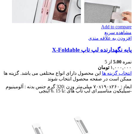
Add to compare
مشاهده سریع
افزودن به علاقه مندی
پایه نگهدارنده لپ تاپ X-Foldable
نمره
5.00
از 5
۱,۰۰۰,۰۰۰
تومان
انتخاب گزینه ها
این محصول دارای انواع مختلفی می باشد. گزینه ها
ممکن است در صفحه محصول انتخاب شوند
ابعاد : ۷۰x۱۹۰x۲۶۰ میلی‌متر وزن :320 گرم جنس بدنه : آلومینیوم
-سیلیکون مناسببرای لپ تاپ های :تا 15 .6 اینچی