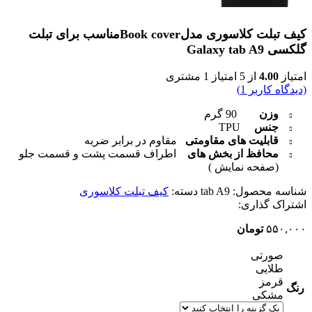
کیف تبلت کلاسوری مدلBook coverمناسب برای تبلت
گلکسی Galaxy tab A9
امتیاز
4.00
از 5 امتیاز
1
مشتری
(دیدگاه کاربر
1
)
وزن
90 گرم
جنس
TPU
قابلیت های مقاومتی
مقاوم در برابر ضربه
محافظ از بخش های
اطراف قسمت پشت و قسمت جلو
(صفحه نمایش )
شناسه محصول:
tab A9
دسته:
کیف تبلت کلاسوری
اشتراک گذاری:
۵۵۰,۰۰۰
تومان
صورتی
طلایی
قرمز
رنگ
مشکی