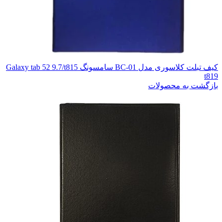
کیف تبلت کلاسوری مدل BC-01 سامسونگ Galaxy tab 52 9.7/t815
t819
بازگشت به محصولات