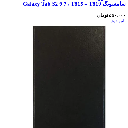
سامسونگ Galaxy Tab S2 9.7 / T815 – T819
۵۵۰,۰۰۰
تومان
ناموجود